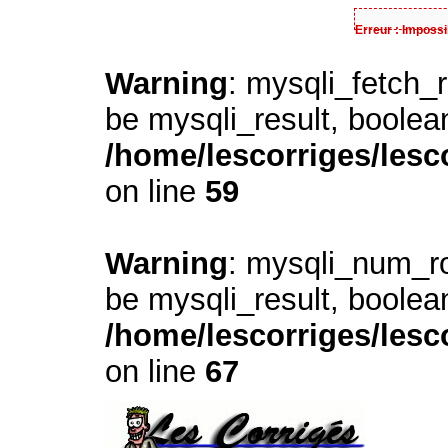
Erreur : Impossi
Warning
: mysqli_fetch_
be mysqli_result, boolea
/home/lescorriges/lesc
on line
59
Warning
: mysqli_num_ro
be mysqli_result, boolea
/home/lescorriges/lesc
on line
67