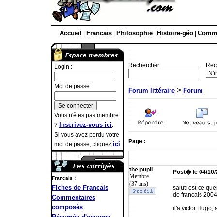
Accueil
Francais
Philosophie
Histoire-géo
Comme
|
|
|
|
Rechercher :
Rec
Login :
Mot de passe :
>
Forum littéraire
Forum
Vous n'êtes pas membre
Inscrivez-vous ici
?
.
Si vous avez perdu votre
Page :
ici
mot de passe, cliquez
the pupil
Post� le 04/10
Membre
Francais :
(37 ans)
Fiches de Francais
salut! est-ce que
de francais 2004
Commentaires
composés
il'a victor Hugo,
Résumés d'oeuvres