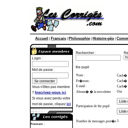
Accueil
Francais
Philosophie
Histoire-géo
Comme
|
|
|
|
Rechercher :
Re
Login :
the pupil
Mot de passe :
Nom :
Cach�
Pr�nom :
Cach�
E-mail :
Cach�
Vous n'êtes pas membre
Oui
Abonn� � la newsletter
Inscrivez-vous ici
?
.
Si vous avez perdu votre
ici
mot de passe, cliquez
Participation de the pupil
3
Nombre de messages post�s
Francais :