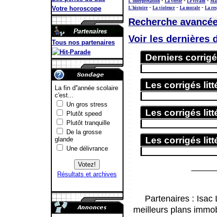
-
-
-
L'interprétation
La vérité
Le vivant
Mat
-
-
-
Votre horoscope
L'histoire
La violence
La morale
La res
Recherche avancé
Voir les dernières
Tous nos partenaires
Derniers corrigés
Les corrigés lit
Les corrigés litt
Les corrigés lit
_____
Partenaires :
Isac 
meilleurs plans immob