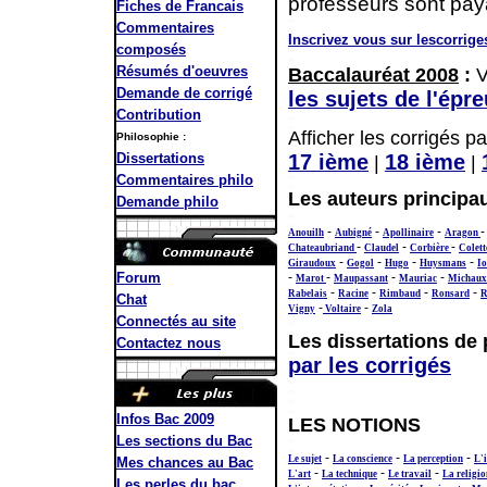
professeurs sont pay
Fiches de Francais
Commentaires
Inscrivez vous sur lescorrig
composés
Résumés d'oeuvres
Baccalauréat 2008
:
V
Demande de corrigé
les sujets de l'épr
Contribution
Afficher les corrigés p
Philosophie :
17 ième
18 ième
Dissertations
|
|
Commentaires philo
Les auteurs principau
Demande philo
-
-
-
Anouilh
Aubigné
Apollinaire
Aragon
-
-
-
Chateaubriand
Claudel
Corbière
Colett
-
-
-
-
Giraudoux
Gogol
Hugo
Huysmans
Io
-
-
-
-
Forum
Marot
Maupassant
Mauriac
Michaux
-
-
-
-
Rabelais
Racine
Rimbaud
Ronsard
R
Chat
-
-
Vigny
Voltaire
Zola
Connectés au site
Les dissertations de
Contactez nous
par les corrigés
Infos Bac 2009
LES NOTIONS
Les sections du Bac
-
-
-
Le sujet
La conscience
La perception
L'
Mes chances au Bac
-
-
-
L'art
La technique
Le travail
La religio
Les perles du bac