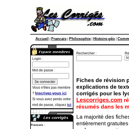
Accueil
Francais
Philosophie
Histoire-géo
Comme
|
|
|
|
Rechercher :
Re
Login :
Mot de passe :
Fiches de révision 
explications de text
Vous n'êtes pas membre
corrigés pour les l
Inscrivez-vous ici
?
.
Lescorriges.com
r
Si vous avez perdu votre
ici
mot de passe, cliquez
résumés dans les mat
La majorité des fiche
entièrement gratuites
Francais :