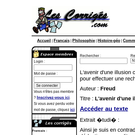
Accueil
Francais
Philosophie
Histoire-géo
Comme
|
|
|
|
Rechercher :
Re
Login :
L'avenir d'une illusion
Mot de passe :
pour effectuer une rec
Auteur :
Freud
Vous n'êtes pas membre
Inscrivez-vous ici
?
.
Titre :
L'avenir d'une i
Si vous avez perdu votre
Accéder au texte
ici
mot de passe, cliquez
Extrait �tudi� :
Ainsi je suis en contra
Francais :