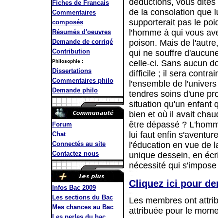
déductions, vous dite
Fiches de Francais
de la consolation que lu
Commentaires
supporterait pas le poid
composés
l'homme à qui vous ave
Résumés d'oeuvres
Demande de corrigé
poison. Mais de l'autre
Contribution
qui ne souffre d'aucune
Philosophie :
celle-ci. Sans aucun d
Dissertations
difficile ; il sera cont
Commentaires philo
l'ensemble de l'univers 
Demande philo
tendres soins d'une pr
situation qu'un enfant q
bien et où il avait chau
être dépassé ? L'homme
Forum
lui faut enfin s'aventu
Chat
Connectés au site
l'éducation en vue de l
Contactez nous
unique dessein, en écriv
nécessité qui s'impose
Cliquez ici pour d
Infos Bac 2009
Les sections du Bac
Les membres ont attri
Mes chances au Bac
attribuée pour le mom
Les perles du bac