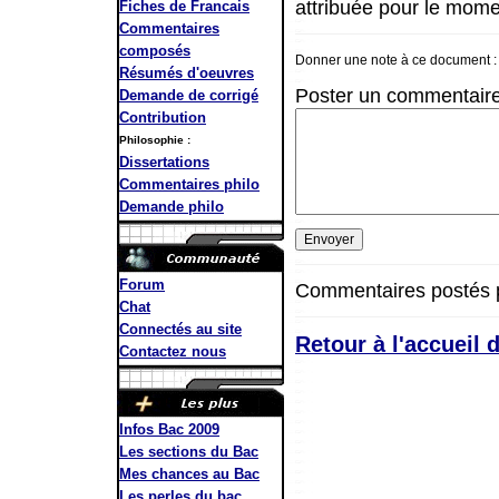
attribuée pour le mom
Fiches de Francais
Commentaires
composés
Donner une note à ce document 
Résumés d'oeuvres
Poster un commentaire
Demande de corrigé
Contribution
Philosophie :
Dissertations
Commentaires philo
Demande philo
Forum
Commentaires postés po
Chat
Connectés au site
Retour à l'accueil d
Contactez nous
Infos Bac 2009
Les sections du Bac
Mes chances au Bac
Les perles du bac