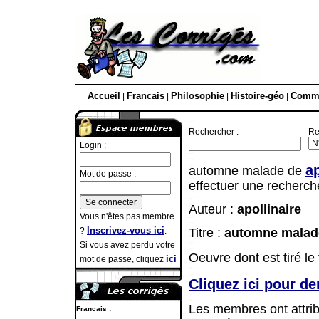
Accueil
Francais
Philosophie
Histoire-géo
Comme
|
|
|
|
Rechercher :
Re
Login :
ap
automne malade de
Mot de passe :
effectuer une recherch
Auteur :
apollinaire
Vous n'êtes pas membre
Inscrivez-vous ici
?
.
Titre :
automne malad
Si vous avez perdu votre
Oeuvre dont est tiré le 
ici
mot de passe, cliquez
Cliquez ici pour d
Les membres ont attri
Francais :